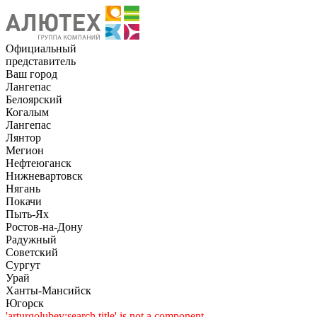
Официальный
представитель
Ваш город
Лангепас
Белоярский
Когалым
Лангепас
Лянтор
Мегион
Нефтеюганск
Нижневартовск
Нягань
Покачи
Пыть-Ях
Рoстов-на-Дону
Радужный
Советский
Сургут
Урай
Ханты-Мансийск
Югорск
'arturgolubev:search.title' is not a component