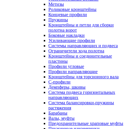
Метизы
Роликовые кронштейны
Концевые профили
Пружины
Кронштейны и петли для сборки
полотна ворот
Боковые накладки
Усиливающие профили
Системы направляющих и подвеса
Ограничители хода полотна
Кронштейны и соединительные
пластины
Профили угловые
Профили направляющие
Кронштейны для торсионного вала
С-профили
Демпферы, шкивы
Система подвеса горизонтальных
направляющих
Система балансировки-пружины
растяжения
Барабаны
Валы, муфты
Предохранительные храповые муфты
Пружинные наконечники