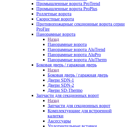
Промышленные ворота ProTrend
Промышленные ворота ProPlus
Роллетные ворота
Скоростные ворота
Противопожарные секционные ворота серии
ProFire
Панорамные ворота
Назад
Панорамные ворота
Панорамные ворота AluTrend
Панорамные ворота AluPro
Панорамные ворота AluTherm
Боковая дверь / гаражная дверь
Назад
Боковая дверь / гаражная дверь
Двери SDN-1
Двери SDN-2
Двери SD-Thermo
Запчасти для секционных ворот
Назад
Запчасти для секционных ворот
Комплектующие для встроенной
калитки
Аксессуары
Уплотнительные вставки