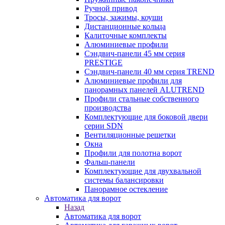
Ручной привод
Тросы, зажимы, коуши
Дистанционные кольца
Калиточные комплекты
Алюминиевые профили
Сэндвич-панели 45 мм серия
PRESTIGE
Сэндвич-панели 40 мм серия TREND
Алюминиевые профили для
панорамных панелей ALUTREND
Профили стальные собственного
производства
Комплектующие для боковой двери
серии SDN
Вентиляционные решетки
Окна
Профили для полотна ворот
Фальш-панели
Комплектующие для двухвальной
системы балансировки
Панорамное остекление
Автоматика для ворот
Назад
Автоматика для ворот