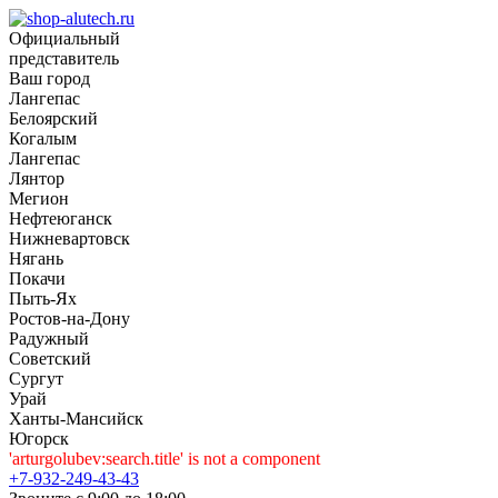
Официальный
представитель
Ваш город
Лангепас
Белоярский
Когалым
Лангепас
Лянтор
Мегион
Нефтеюганск
Нижневартовск
Нягань
Покачи
Пыть-Ях
Рoстов-на-Дону
Радужный
Советский
Сургут
Урай
Ханты-Мансийск
Югорск
'arturgolubev:search.title' is not a component
+7-932-249-43-43