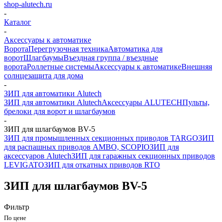
shop-alutech.ru
-
Каталог
-
Аксессуары к автоматике
Ворота
Перегрузочная техника
Автоматика для
ворот
Шлагбаумы
Въездная группа / въездные
ворота
Роллетные системы
Аксессуары к автоматике
Внешняя
солнцезащита для дома
-
ЗИП для автоматики Alutech
ЗИП для автоматики Alutech
Аксессуары ALUTECH
Пульты,
брелоки для ворот и шлагбаумов
-
ЗИП для шлагбаумов BV-5
ЗИП для промышленных секционных приводов TARGO
ЗИП
для распашных приводов AMBO, SCOPIO
ЗИП для
аксессуаров Alutech
ЗИП для гаражных секционных приводов
LEVIGATO
ЗИП для откатных приводов RTO
ЗИП для шлагбаумов BV-5
Фильтр
По цене