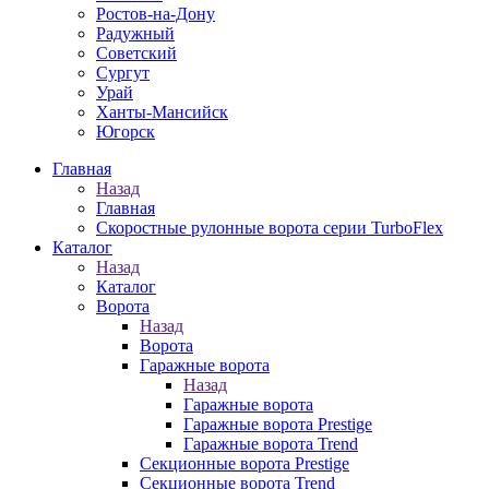
Рoстов-на-Дону
Радужный
Советский
Сургут
Урай
Ханты-Мансийск
Югорск
Главная
Назад
Главная
Скоростные рулонные ворота серии TurboFlex
Каталог
Назад
Каталог
Ворота
Назад
Ворота
Гаражные ворота
Назад
Гаражные ворота
Гаражные ворота Prestige
Гаражные ворота Trend
Секционные ворота Prestige
Секционные ворота Trend