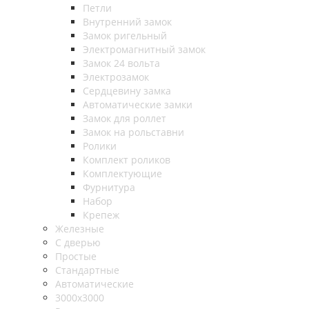
Петли
Внутренний замок
Замок ригельный
Электромагнитный замок
Замок 24 вольта
Электрозамок
Сердцевину замка
Автоматические замки
Замок для роллет
Замок на рольставни
Ролики
Комплект роликов
Комплектующие
Фурнитура
Набор
Крепеж
Железные
С дверью
Простые
Стандартные
Автоматические
3000х3000