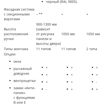
черный (RAL 9005).
Фасадная система
с секционными
– **
+
+
воротами
900-1300 мм
Высота
(зависит
расположения
от рисунка
1050 мм
1050 мм
ручки
панели и
высоты двери)
Типы монтажа
11 типов
11 типов
2 типа
Опции:
окна
+
+
+
рычажный
доводчик
+
+
+
вентрешетки
+
+
-
замки «Анти-
-
+
+
паник»
с функциями
В или E