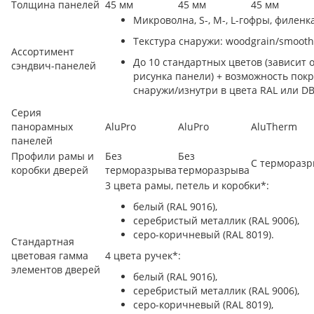
Толщина панелей
45 мм
45 мм
45 мм
Микроволна, S-, M-, L-гофры, филенк
Текстура снаружи: woodgrain/smooth
Ассортимент
До 10 стандартных цветов (зависит 
сэндвич-панелей
рисунка панели) + возможность пок
снаружи/изнутри в цвета RAL или D
Серия
панорамных
AluPro
AluPro
AluTherm
панелей
Профили рамы и
Без
Без
С термораз
коробки дверей
терморазрыва
терморазрыва
3 цвета рамы, петель и коробки*:
белый (RAL 9016),
серебристый металлик (RAL 9006),
серо-коричневый (RAL 8019).
Стандартная
цветовая гамма
4 цвета ручек*:
элементов дверей
белый (RAL 9016),
серебристый металлик (RAL 9006),
серо-коричневый (RAL 8019),