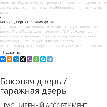
ворот
Шлагбаумы
Въездная группа / въездные ворота
Роллетные
системы
Аксессуары к автоматике
Внешняя солнцезащита для
дома
-
Боковая дверь / гаражная дверь
Гаражные ворота
Секционные ворота Prestige
Секционные
ворота Trend
Промышленные ворота ProPlus
Роллетные
ворота
Скоростные ворота
Противопожарные секционные
ворота серии ProFire
Промышленные ворота
ProTrend
Панорамные ворота
Запчасти для секционных ворот
Поделиться
Боковая дверь /
гаражная дверь
РАСШИРЕНЫЙ АССОРТИМЕНТ