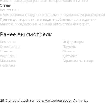
Новые привода для распашных ворот Alutech TWISTO
Статьи
Все статьи
В чем разница между торсионными и пружинными растяжителя
Пульты для ворот: типы и виды, проблемы, производители
Монтаж, обслуживание и выбор автоматики для ворот.
Ранее вы смотрели
Компания
Информация
О компании
Помощь
Новости
Оплата
Вакансии
Доставка
Магазины
Гарантия на товар
Политика
25 © shop-alutech.ru - сеть магазинов ворот Лангепас