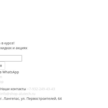
 в курсе!
скидках и акциях
в WhatsApp
am
pp
Наши контакты
+7-932-249-43-43
info@shop-alutech.ru
г. Лангепас, ул. Первостроителей, 64