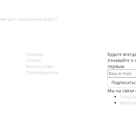
ми для секционных ворот?
Помощь
Будьте всегда
Статьи
Узнавайте о 
Вопрос-ответ
первым
Производители
Мы на связи 
Telegr
WhatsA