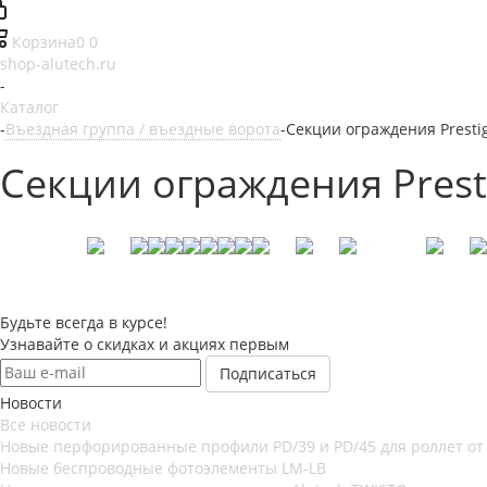
Корзина
0
0
shop-alutech.ru
-
Каталог
-
Въездная группа / въездные ворота
-
Секции ограждения Presti
Секции ограждения Prest
Будьте всегда в курсе!
Узнавайте о скидках и акциях первым
Новости
Все новости
Новые перфорированные профили PD/39 и PD/45 для роллет от
Новые беспроводные фотоэлементы LM-LB