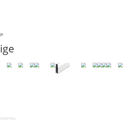
ge
ige
 Алютех.