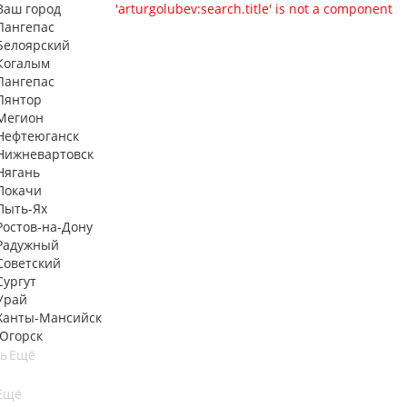
Ваш город
'arturgolubev:search.title' is not a component
Лангепас
Белоярский
Когалым
Лангепас
Лянтор
Мегион
Нефтеюганск
Нижневартовск
Нягань
Покачи
Пыть-Ях
Рoстов-на-Дону
Радужный
Советский
Сургут
Урай
Ханты-Мансийск
Югорск
ть
Ещё
Ещё