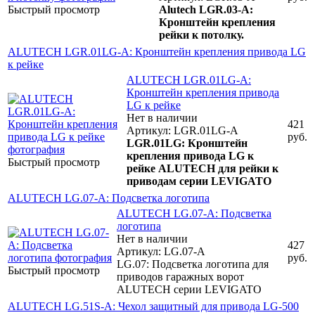
Быстрый просмотр
Alutech LGR.03-A:
Кронштейн крепления
рейки к потолку.
ALUTECH LGR.01LG-A: Кронштейн крепления привода LG
к рейке
ALUTECH LGR.01LG-A:
Кронштейн крепления привода
LG к рейке
Нет в наличии
421
Артикул: LGR.01LG-A
руб.
LGR.01LG: Кронштейн
крепления привода LG к
Быстрый просмотр
рейке ALUTECH для рейки к
приводам серии LEVIGATO
ALUTECH LG.07-A: Подсветка логотипа
ALUTECH LG.07-A: Подсветка
логотипа
Нет в наличии
427
Артикул: LG.07-A
руб.
LG.07: Подсветка логотипа для
Быстрый просмотр
приводов гаражных ворот
ALUTECH серии LEVIGATO
ALUTECH LG.51S-A: Чехол защитный для привода LG-500