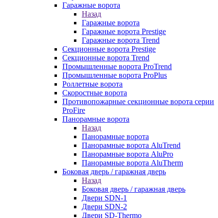
Гаражные ворота
Назад
Гаражные ворота
Гаражные ворота Prestige
Гаражные ворота Trend
Секционные ворота Prestige
Секционные ворота Trend
Промышленные ворота ProTrend
Промышленные ворота ProPlus
Роллетные ворота
Скоростные ворота
Противопожарные секционные ворота серии
ProFire
Панорамные ворота
Назад
Панорамные ворота
Панорамные ворота AluTrend
Панорамные ворота AluPro
Панорамные ворота AluTherm
Боковая дверь / гаражная дверь
Назад
Боковая дверь / гаражная дверь
Двери SDN-1
Двери SDN-2
Двери SD-Thermo