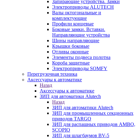
Запирающие устройства. Замки
Электроприводы ALUTECH
Валы октогональные и
комплектующие
Профили концевые
Боковые замки. Вставки.
Направляющие устройства
Шины направляющие
Крышки боковые
Отливы оконные
Элементы подвеса полотна
Короба защитные
Электроприводы SOMFY
Перегрузочная техника
Аксессуары к автоматике
Назад
Аксессуары к автоматике
ЗИП для автоматики Alutech
Назад
ЗИП для автоматики Alutech
ЗИП для промышленных секционных
приводов TARGO
ЗИП для распашных приводов AMBO,
SCOPIO
ЗИП для шлагбаумов BV-5