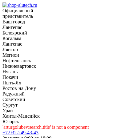
Официальный
представитель
Ваш город
Лангепас
Белоярский
Когалым
Лангепас
Лянтор
Мегион
Нефтеюганск
Нижневартовск
Нягань
Покачи
Пыть-Ях
Рoстов-на-Дону
Радужный
Советский
Сургут
Урай
Ханты-Мансийск
Югорск
'arturgolubev:search.title' is not a component
+7-932-249-43-43