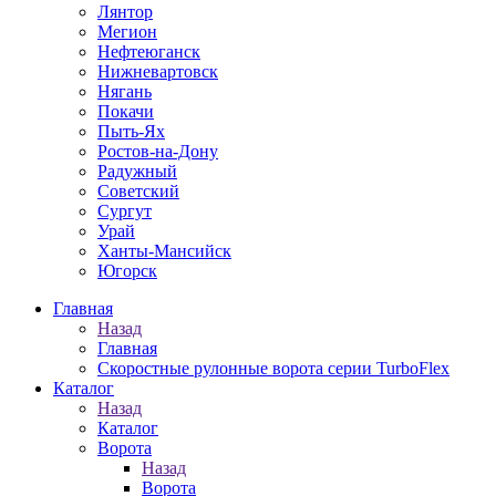
Лянтор
Мегион
Нефтеюганск
Нижневартовск
Нягань
Покачи
Пыть-Ях
Рoстов-на-Дону
Радужный
Советский
Сургут
Урай
Ханты-Мансийск
Югорск
Главная
Назад
Главная
Скоростные рулонные ворота серии TurboFlex
Каталог
Назад
Каталог
Ворота
Назад
Ворота