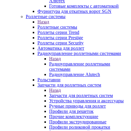
Алютех
Готовые комплекты с автоматикой
Фурнитура для откатных ворот SGN
Роллетные системы
Назад
Роллетные системы
Роллеты серии Trend
Роллеты серии Prestige
Роллеты серии Security
Автоматика для роллет
Радиоуправление роллетными системами
Назад
Радиоуправление роллетными
системами
Радиоуправление Alutech
Рольставни
Запчасти для роллетных систем
Назад
Запчасти для роллетных систем
Устройства управления и аксессуары
Ручные приводы для роллет
Профили для решеток
Прочие комплектующие
Профили экструдированные
Профили роликовой прокатки