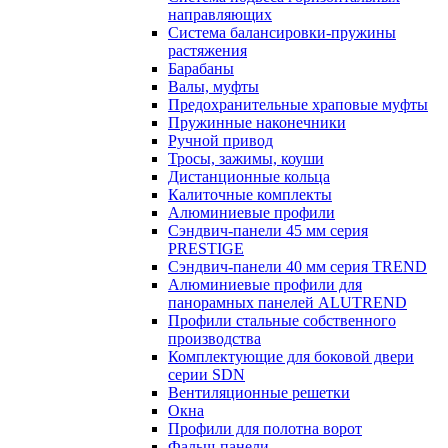
направляющих
Система балансировки-пружины
растяжения
Барабаны
Валы, муфты
Предохранительные храповые муфты
Пружинные наконечники
Ручной привод
Тросы, зажимы, коуши
Дистанционные кольца
Калиточные комплекты
Алюминиевые профили
Сэндвич-панели 45 мм серия
PRESTIGE
Сэндвич-панели 40 мм серия TREND
Алюминиевые профили для
панорамных панелей ALUTREND
Профили стальные собственного
производства
Комплектующие для боковой двери
серии SDN
Вентиляционные решетки
Окна
Профили для полотна ворот
Фальш-панели