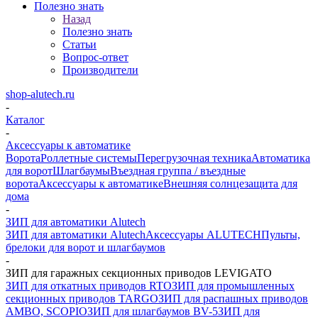
Полезно знать
Назад
Полезно знать
Статьи
Вопрос-ответ
Производители
shop-alutech.ru
-
Каталог
-
Аксессуары к автоматике
Ворота
Роллетные системы
Перегрузочная техника
Автоматика
для ворот
Шлагбаумы
Въездная группа / въездные
ворота
Аксессуары к автоматике
Внешняя солнцезащита для
дома
-
ЗИП для автоматики Alutech
ЗИП для автоматики Alutech
Аксессуары ALUTECH
Пульты,
брелоки для ворот и шлагбаумов
-
ЗИП для гаражных секционных приводов LEVIGATO
ЗИП для откатных приводов RTO
ЗИП для промышленных
секционных приводов TARGO
ЗИП для распашных приводов
AMBO, SCOPIO
ЗИП для шлагбаумов BV-5
ЗИП для