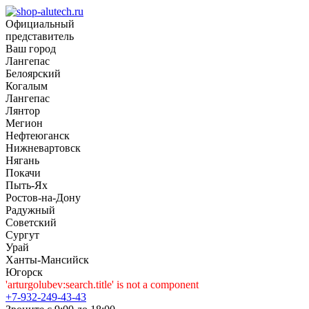
Официальный
представитель
Ваш город
Лангепас
Белоярский
Когалым
Лангепас
Лянтор
Мегион
Нефтеюганск
Нижневартовск
Нягань
Покачи
Пыть-Ях
Рoстов-на-Дону
Радужный
Советский
Сургут
Урай
Ханты-Мансийск
Югорск
'arturgolubev:search.title' is not a component
+7-932-249-43-43