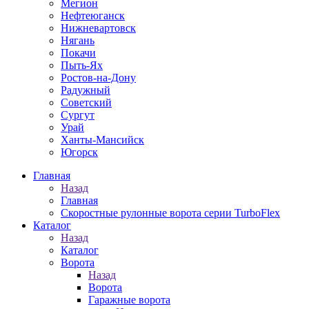
Мегион
Нефтеюганск
Нижневартовск
Нягань
Покачи
Пыть-Ях
Рoстов-на-Дону
Радужный
Советский
Сургут
Урай
Ханты-Мансийск
Югорск
Главная
Назад
Главная
Скоростные рулонные ворота серии TurboFlex
Каталог
Назад
Каталог
Ворота
Назад
Ворота
Гаражные ворота