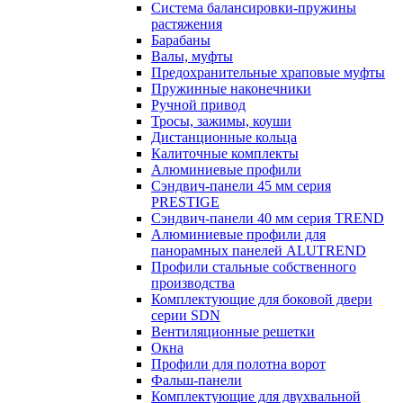
Система балансировки-пружины
растяжения
Барабаны
Валы, муфты
Предохранительные храповые муфты
Пружинные наконечники
Ручной привод
Тросы, зажимы, коуши
Дистанционные кольца
Калиточные комплекты
Алюминиевые профили
Сэндвич-панели 45 мм серия
PRESTIGE
Сэндвич-панели 40 мм серия TREND
Алюминиевые профили для
панорамных панелей ALUTREND
Профили стальные собственного
производства
Комплектующие для боковой двери
серии SDN
Вентиляционные решетки
Окна
Профили для полотна ворот
Фальш-панели
Комплектующие для двухвальной