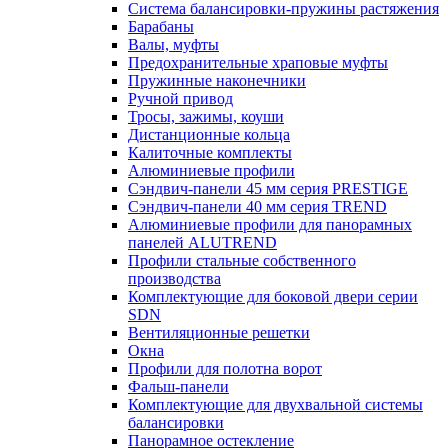
Система балансировки-пружины растяжения
Барабаны
Валы, муфты
Предохранительные храповые муфты
Пружинные наконечники
Ручной привод
Тросы, зажимы, коуши
Дистанционные кольца
Калиточные комплекты
Алюминиевые профили
Сэндвич-панели 45 мм серия PRESTIGE
Сэндвич-панели 40 мм серия TREND
Алюминиевые профили для панорамных
панелей ALUTREND
Профили стальные собственного
производства
Комплектующие для боковой двери серии
SDN
Вентиляционные решетки
Окна
Профили для полотна ворот
Фальш-панели
Комплектующие для двухвальной системы
балансировки
Панорамное остекление