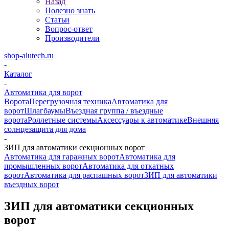
Назад
Полезно знать
Статьи
Вопрос-ответ
Производители
shop-alutech.ru
-
Каталог
-
Автоматика для ворот
Ворота
Перегрузочная техника
Автоматика для
ворот
Шлагбаумы
Въездная группа / въездные
ворота
Роллетные системы
Аксессуары к автоматике
Внешняя
солнцезащита для дома
-
ЗИП для автоматики секционных ворот
Автоматика для гаражных ворот
Автоматика для
промышленных ворот
Автоматика для откатных
ворот
Автоматика для распашных ворот
ЗИП для автоматики
въездных ворот
ЗИП для автоматики секционных
ворот