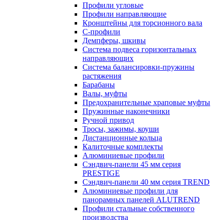
Профили угловые
Профили направляющие
Кронштейны для торсионного вала
С-профили
Демпферы, шкивы
Система подвеса горизонтальных
направляющих
Система балансировки-пружины
растяжения
Барабаны
Валы, муфты
Предохранительные храповые муфты
Пружинные наконечники
Ручной привод
Тросы, зажимы, коуши
Дистанционные кольца
Калиточные комплекты
Алюминиевые профили
Сэндвич-панели 45 мм серия
PRESTIGE
Сэндвич-панели 40 мм серия TREND
Алюминиевые профили для
панорамных панелей ALUTREND
Профили стальные собственного
производства