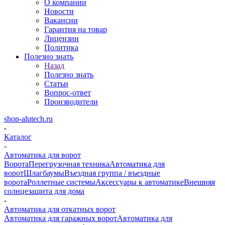
О компании
Новости
Вакансии
Гарантия на товар
Лицензии
Политика
Полезно знать
Назад
Полезно знать
Статьи
Вопрос-ответ
Производители
shop-alutech.ru
-
Каталог
-
Автоматика для ворот
Ворота
Перегрузочная техника
Автоматика для
ворот
Шлагбаумы
Въездная группа / въездные
ворота
Роллетные системы
Аксессуары к автоматике
Внешняя
солнцезащита для дома
-
Автоматика для откатных ворот
Автоматика для гаражных ворот
Автоматика для