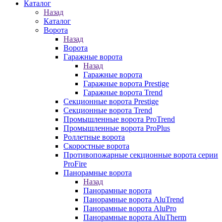
Каталог
Назад
Каталог
Ворота
Назад
Ворота
Гаражные ворота
Назад
Гаражные ворота
Гаражные ворота Prestige
Гаражные ворота Trend
Секционные ворота Prestige
Секционные ворота Trend
Промышленные ворота ProTrend
Промышленные ворота ProPlus
Роллетные ворота
Скоростные ворота
Противопожарные секционные ворота серии
ProFire
Панорамные ворота
Назад
Панорамные ворота
Панорамные ворота AluTrend
Панорамные ворота AluPro
Панорамные ворота AluTherm