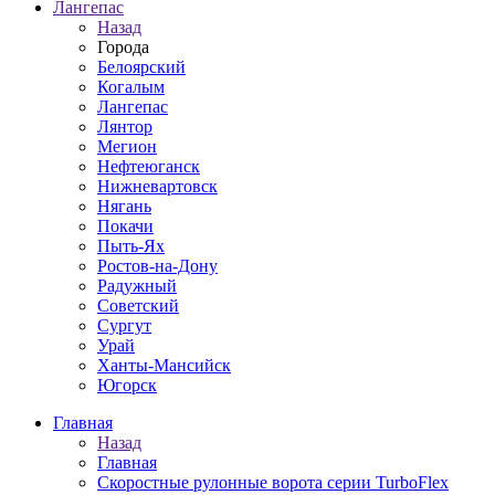
Лангепас
Назад
Города
Белоярский
Когалым
Лангепас
Лянтор
Мегион
Нефтеюганск
Нижневартовск
Нягань
Покачи
Пыть-Ях
Рoстов-на-Дону
Радужный
Советский
Сургут
Урай
Ханты-Мансийск
Югорск
Главная
Назад
Главная
Скоростные рулонные ворота серии TurboFlex