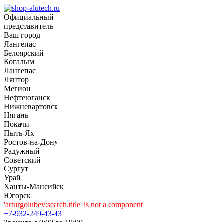
Официальный
представитель
Ваш город
Лангепас
Белоярский
Когалым
Лангепас
Лянтор
Мегион
Нефтеюганск
Нижневартовск
Нягань
Покачи
Пыть-Ях
Рoстов-на-Дону
Радужный
Советский
Сургут
Урай
Ханты-Мансийск
Югорск
'arturgolubev:search.title' is not a component
+7-932-249-43-43