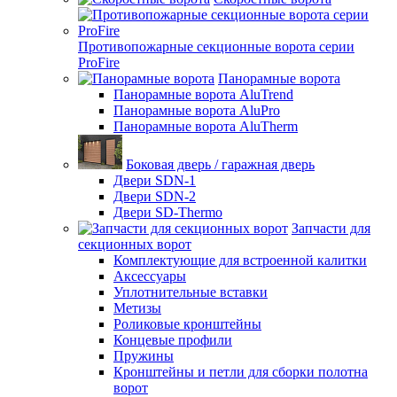
Противопожарные секционные ворота серии
ProFire
Панорамные ворота
Панорамные ворота AluTrend
Панорамные ворота AluPro
Панорамные ворота AluTherm
Боковая дверь / гаражная дверь
Двери SDN-1
Двери SDN-2
Двери SD-Thermo
Запчасти для
секционных ворот
Комплектующие для встроенной калитки
Аксессуары
Уплотнительные вставки
Метизы
Роликовые кронштейны
Концевые профили
Пружины
Кронштейны и петли для сборки полотна
ворот