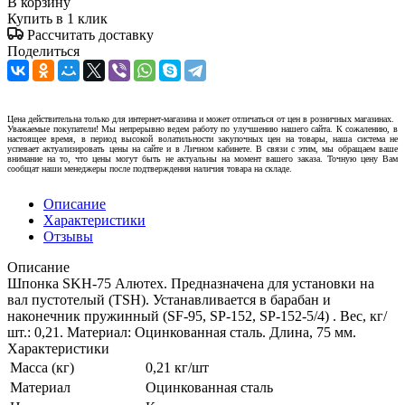
В корзину
Купить в 1 клик
Рассчитать доставку
Поделиться
Цена действительна только для интернет-магазина и может отличаться от цен в розничных магазинах.
Уважаемые покупатели! Мы непрерывно ведем работу по улучшению нашего сайта. К сожалению, в
настоящее время, в период высокой волатильности закупочных цен на товары, наша система не
успевает актуализировать цены на сайте и в Личном кабинете. В связи с этим, мы обращаем ваше
внимание на то, что цены могут быть не актуальны на момент вашего заказа. Точную цену Вам
сообщат наши менеджеры после подтверждения наличия товара на складе.
Описание
Характеристики
Отзывы
Описание
Шпонка SKH-75 Алютех. Предназначена для установки на
вал пустотелый (TSH). Устанавливается в барабан и
наконечник пружинный (SF-95, SP-152, SP-152-5/4) . Вес, кг/
шт.: 0,21. Материал: Оцинкованная сталь. Длина, 75 мм.
Характеристики
Масса (кг)
0,21 кг/шт
Материал
Оцинкованная сталь