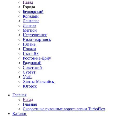
Назад
Города
Белоярский
Когалым
Лангепас
Лянтор
Мегион
Нефтеюганск
Нижневартовск
Нягань
Покачи
Пыть-Ях
Рoстов-на-Дону
Радужный
Советский
Сургут
Урай
Ханты-Мансийск
Югорск
Главная
Назад
Главная
Скоростные рулонные ворота серии TurboFlex
Каталог