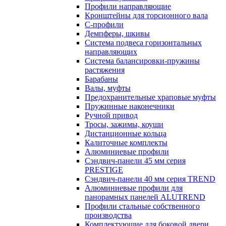
Профили направляющие
Кронштейны для торсионного вала
С-профили
Демпферы, шкивы
Система подвеса горизонтальных
направляющих
Система балансировки-пружины
растяжения
Барабаны
Валы, муфты
Предохранительные храповые муфты
Пружинные наконечники
Ручной привод
Тросы, зажимы, коуши
Дистанционные кольца
Калиточные комплекты
Алюминиевые профили
Сэндвич-панели 45 мм серия
PRESTIGE
Сэндвич-панели 40 мм серия TREND
Алюминиевые профили для
панорамных панелей ALUTREND
Профили стальные собственного
производства
Комплектующие для боковой двери