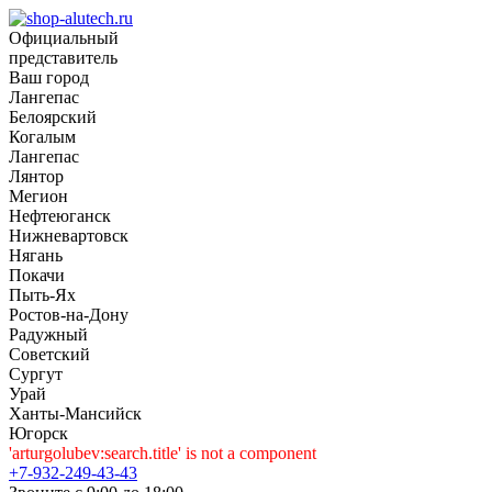
Официальный
представитель
Ваш город
Лангепас
Белоярский
Когалым
Лангепас
Лянтор
Мегион
Нефтеюганск
Нижневартовск
Нягань
Покачи
Пыть-Ях
Рoстов-на-Дону
Радужный
Советский
Сургут
Урай
Ханты-Мансийск
Югорск
'arturgolubev:search.title' is not a component
+7-932-249-43-43