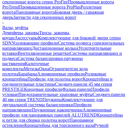
секционные ворота серии ProFire
Промышленные ворота
ProTrend
Промышленные ворота ProPlus
Роллетные
ворота
Панорамные ворота
Боковая дверь / гаражная
дверь
Запчасти для секционных ворот
-
Валы, муфты
Демпферы, шкивы
Тросы, зажимы,
коуши
Аксессуары
Комплектующие для боковой двери серии
SDN
Усиливающие профили
Система подвеса горизонтальных
направляющих
Дистанционные кольца
Уплотнительные
вставки
Вентиляционные решетки
Системы направляющих и
подвеса
Система балансировки-пружины
растяжения
Калиточные
комплекты
Метизы
Окна
Ограничители хода
полотна
Барабаны
Алюминиевые профили
Роликовые
кронштейны
Профили для полотна ворот
Кронштейны и
соединительные пластины
Сэндвич-панели 45 мм серия
PRESTIGE
Концевые профили
Фальш-панели
Профили
угловые
Предохранительные храповые муфты
Сэндвич-панели
40 мм серия TREND
Пружины
Комплектующие для
двухвальной системы балансировки
Профили
направляющие
Пружинные наконечники
Алюминиевые
профили для панорамных панелей ALUTREND
Кронштейны
и петли для сборки полотна ворот
Панорамное
остекление
Кронштейны для торсионного вала
Ручной