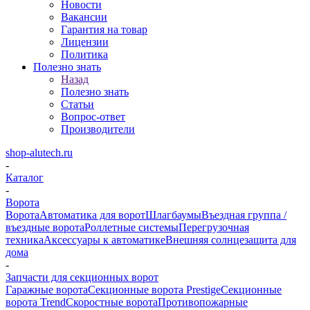
Новости
Вакансии
Гарантия на товар
Лицензии
Политика
Полезно знать
Назад
Полезно знать
Статьи
Вопрос-ответ
Производители
shop-alutech.ru
-
Каталог
-
Ворота
Ворота
Автоматика для ворот
Шлагбаумы
Въездная группа /
въездные ворота
Роллетные системы
Перегрузочная
техника
Аксессуары к автоматике
Внешняя солнцезащита для
дома
-
Запчасти для секционных ворот
Гаражные ворота
Секционные ворота Prestige
Секционные
ворота Trend
Скоростные ворота
Противопожарные