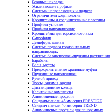
Боковые накладки
Усиливающие профили
Системы направляющих и подвеса
Ограничители хода полотна
Кронштейны и соединительные пластины
Профили угловые
Профили направляющие
Кронштейны для торсионного вала
С-профили
Демпферы, шкивы
Система подвеса горизонтальных
направляющих
Система балансировки-пружины растяжения
Барабаны
Валы, муфты
Предохранительные храповые муфты
Пружинные наконечники
Ручной привод
Тросы, зажимы, коуши
Дистанционные кольца
Калиточные комплекты
Алюминиевые профили
Сэндвич-панели 45 мм серия PRESTIGE
Сэндвич-панели 40 мм серия TREND
Алюминиевые профили для панорамных