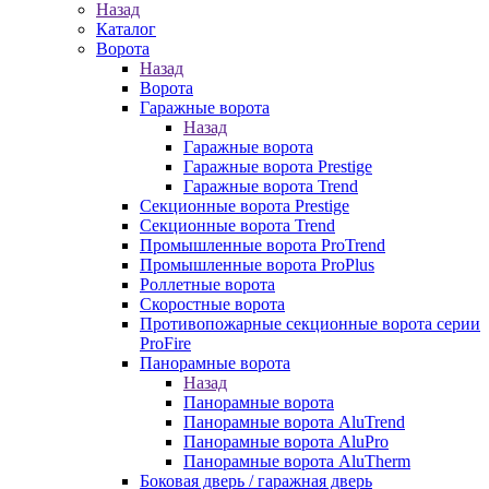
Назад
Каталог
Ворота
Назад
Ворота
Гаражные ворота
Назад
Гаражные ворота
Гаражные ворота Prestige
Гаражные ворота Trend
Секционные ворота Prestige
Секционные ворота Trend
Промышленные ворота ProTrend
Промышленные ворота ProPlus
Роллетные ворота
Скоростные ворота
Противопожарные секционные ворота серии
ProFire
Панорамные ворота
Назад
Панорамные ворота
Панорамные ворота AluTrend
Панорамные ворота AluPro
Панорамные ворота AluTherm
Боковая дверь / гаражная дверь