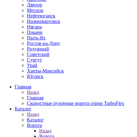
Лянтор
Мегион
Нефтеюганск
Нижневартовск
Нягань
Покачи
Пыть-Ях
Рoстов-на-Дону
Радужный
Советский
Сургут
Урай
Ханты-Мансийск
Югорск
Главная
Назад
Главная
Скоростные рулонные ворота серии TurboFlex
Каталог
Назад
Каталог
Ворота
Назад
Ворота