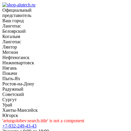
Официальный
представитель
Ваш город
Лангепас
Белоярский
Когалым
Лангепас
Лянтор
Мегион
Нефтеюганск
Нижневартовск
Нягань
Покачи
Пыть-Ях
Рoстов-на-Дону
Радужный
Советский
Сургут
Урай
Ханты-Мансийск
Югорск
'arturgolubev:search.title' is not a component
+7-932-249-43-43