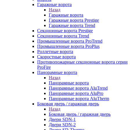
Гаражные ворота
Назад
Гаражные ворота
Гаражные ворота Prestige
Гаражные ворота Trend
Секционные ворота Prestige
Секционные ворота Trend
Промышленные ворота ProTrend
Промышленные ворота ProPlus
Роллетные ворота
Скоростные ворота
Противопожарные секционные ворота серии
ProFire
Панорамные ворота
Назад
Панорамные ворота
Панорамные ворота AluTrend
Панорамные ворота AluPro
Панорамные ворота AluTherm
Боковая дверь / гаражная дверь
Назад
Боковая дверь / гаражная дверь
Двери SDN-1
Двери SDN-2
Двери SD-Thermo