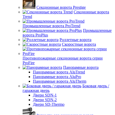
Секционные ворота Prestige
Секционные ворота
Trend
Промышленные ворота ProTrend
Промышленные
ворота ProPlus
Роллетные ворота
Скоростные ворота
Противопожарные секционные ворота серии
ProFire
Панорамные ворота
Панорамные ворота AluTrend
Панорамные ворота AluPro
Панорамные ворота AluTherm
Боковая дверь /
гаражная дверь
Двери SDN-1
Двери SDN-2
Двери SD-Thermo