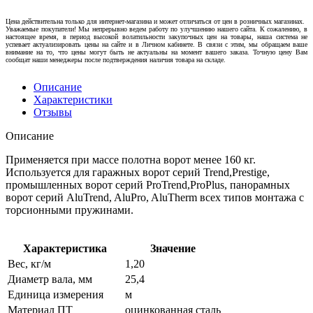
Цена действительна только для интернет-магазина и может отличаться от цен в розничных магазинах.
Уважаемые покупатели! Мы непрерывно ведем работу по улучшению нашего сайта. К сожалению, в
настоящее время, в период высокой волатильности закупочных цен на товары, наша система не
успевает актуализировать цены на сайте и в Личном кабинете. В связи с этим, мы обращаем ваше
внимание на то, что цены могут быть не актуальны на момент вашего заказа. Точную цену Вам
сообщат наши менеджеры после подтверждения наличия товара на складе.
Описание
Характеристики
Отзывы
Описание
Применяется при массе полотна ворот менее 160 кг.
Используется для гаражных ворот серий Trend,Prestige,
промышленных ворот серий ProTrend,ProPlus, панорамных
ворот серий AluTrend, AluPro, AluTherm всех типов монтажа с
торсионными пружинами.
Характеристика
Значение
Вес, кг/м
1,20
Диаметр вала, мм
25,4
Единица измерения
м
Материал ПТ
оцинкованная сталь