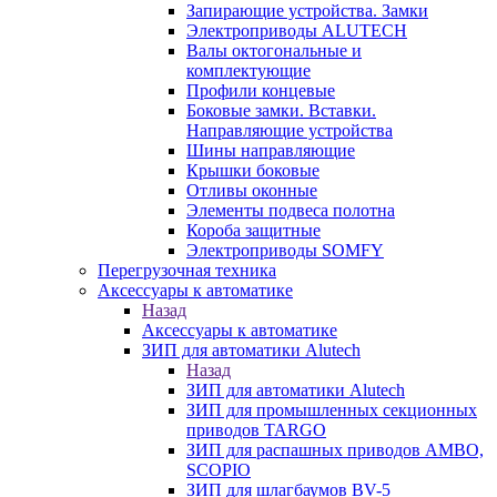
Запирающие устройства. Замки
Электроприводы ALUTECH
Валы октогональные и
комплектующие
Профили концевые
Боковые замки. Вставки.
Направляющие устройства
Шины направляющие
Крышки боковые
Отливы оконные
Элементы подвеса полотна
Короба защитные
Электроприводы SOMFY
Перегрузочная техника
Аксессуары к автоматике
Назад
Аксессуары к автоматике
ЗИП для автоматики Alutech
Назад
ЗИП для автоматики Alutech
ЗИП для промышленных секционных
приводов TARGO
ЗИП для распашных приводов AMBO,
SCOPIO
ЗИП для шлагбаумов BV-5