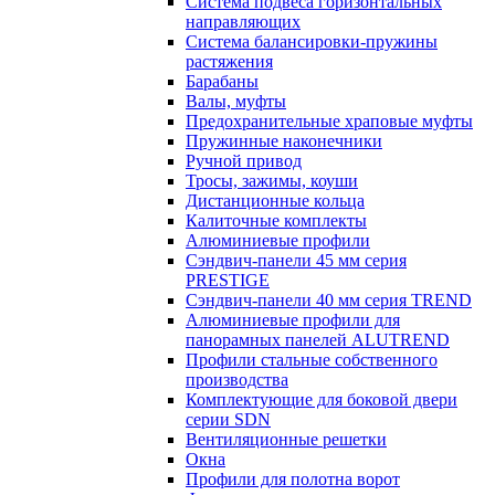
Система подвеса горизонтальных
направляющих
Система балансировки-пружины
растяжения
Барабаны
Валы, муфты
Предохранительные храповые муфты
Пружинные наконечники
Ручной привод
Тросы, зажимы, коуши
Дистанционные кольца
Калиточные комплекты
Алюминиевые профили
Сэндвич-панели 45 мм серия
PRESTIGE
Сэндвич-панели 40 мм серия TREND
Алюминиевые профили для
панорамных панелей ALUTREND
Профили стальные собственного
производства
Комплектующие для боковой двери
серии SDN
Вентиляционные решетки
Окна
Профили для полотна ворот