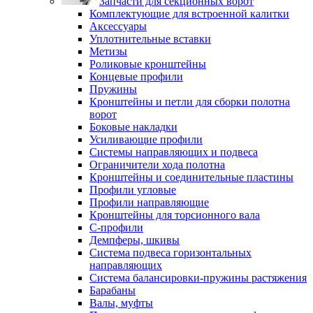
Запчасти для секционных ворот
Комплектующие для встроенной калитки
Аксессуары
Уплотнительные вставки
Метизы
Роликовые кронштейны
Концевые профили
Пружины
Кронштейны и петли для сборки полотна
ворот
Боковые накладки
Усиливающие профили
Системы направляющих и подвеса
Ограничители хода полотна
Кронштейны и соединительные пластины
Профили угловые
Профили направляющие
Кронштейны для торсионного вала
С-профили
Демпферы, шкивы
Система подвеса горизонтальных
направляющих
Система балансировки-пружины растяжения
Барабаны
Валы, муфты