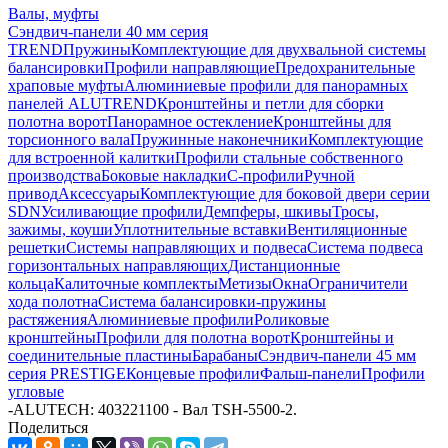
Валы, муфты
Сэндвич-панели 40 мм серия
TREND
Пружины
Комплектующие для двухвальной системы
балансировки
Профили направляющие
Предохранительные
храповые муфты
Алюминиевые профили для панорамных
панелей ALUTREND
Кронштейны и петли для сборки
полотна ворот
Панорамное остекление
Кронштейны для
торсионного вала
Пружинные наконечники
Комплектующие
для встроенной калитки
Профили стальные собственного
производства
Боковые накладки
С-профили
Ручной
привод
Аксессуары
Комплектующие для боковой двери серии
SDN
Усиливающие профили
Демпферы, шкивы
Тросы,
зажимы, коуши
Уплотнительные вставки
Вентиляционные
решетки
Системы направляющих и подвеса
Система подвеса
горизонтальных направляющих
Дистанционные
кольца
Калиточные комплекты
Метизы
Окна
Ограничители
хода полотна
Система балансировки-пружины
растяжения
Алюминиевые профили
Роликовые
кронштейны
Профили для полотна ворот
Кронштейны и
соединительные пластины
Барабаны
Сэндвич-панели 45 мм
серия PRESTIGE
Концевые профили
Фальш-панели
Профили
угловые
-
ALUTECH: 403221100 - Вал TSH-5500-2.
Поделиться