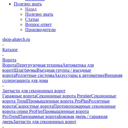
Полезно знать
Назад
Полезно знать
Статьи
Вопрос-ответ
Производители
shop-alutech.ru
-
Каталог
-
Ворота
Ворота
Перегрузочная техника
Автоматика для
ворот
Шлагбаумы
Въездная группа / въездные
ворота
Роллетные системы
Аксессуары к автоматике
Внешняя
солнцезащита для дома
-
Запчасти для секционных ворот
Гаражные ворота
Секционные ворота Prestige
Секционные
ворота Trend
Промышленные ворота ProPlus
Роллетные
ворота
Скоростные ворота
Противопожарные секционные
ворота серии ProFire
Промышленные ворота
ProTrend
Панорамные ворота
Боковая дверь / гаражная
дверь
Запчасти для секционных ворот
-