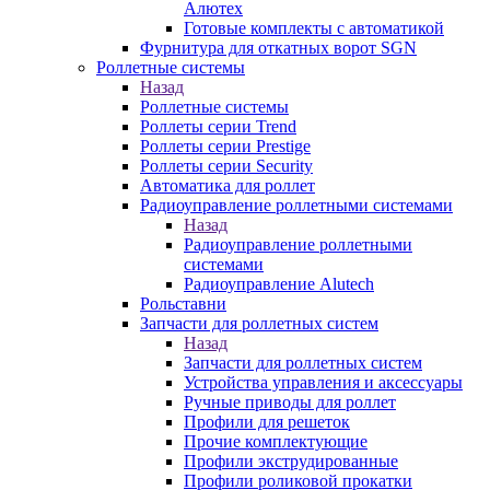
Алютех
Готовые комплекты с автоматикой
Фурнитура для откатных ворот SGN
Роллетные системы
Назад
Роллетные системы
Роллеты серии Trend
Роллеты серии Prestige
Роллеты серии Security
Автоматика для роллет
Радиоуправление роллетными системами
Назад
Радиоуправление роллетными
системами
Радиоуправление Alutech
Рольставни
Запчасти для роллетных систем
Назад
Запчасти для роллетных систем
Устройства управления и аксессуары
Ручные приводы для роллет
Профили для решеток
Прочие комплектующие
Профили экструдированные
Профили роликовой прокатки